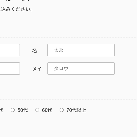
し込みください。
名
メイ
代
50代
60代
70代以上